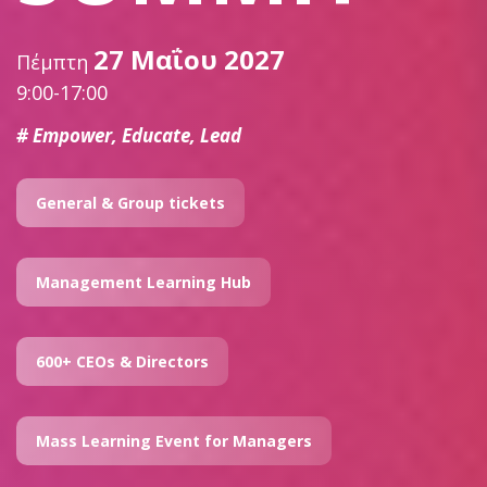
27 Μαΐου 2027
Πέμπτη
9:00-17:00
# Empower, Educate, Lead
General & Group tickets
Management Learning Hub
600+ CEOs & Directors
Mass Learning Event for Managers